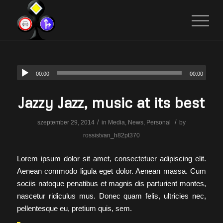
00:00
00:00
Jazzy Jazz, music at its best
/
/
szeptember 29, 2014
in
Media
,
News
,
Personal
by
rossistvan_h82pt370
Lorem ipsum dolor sit amet, consectetuer adipiscing elit.
Aenean commodo ligula eget dolor. Aenean massa. Cum
sociis natoque penatibus et magnis dis parturient montes,
nascetur ridiculus mus. Donec quam felis, ultricies nec,
pellentesque eu, pretium quis, sem.