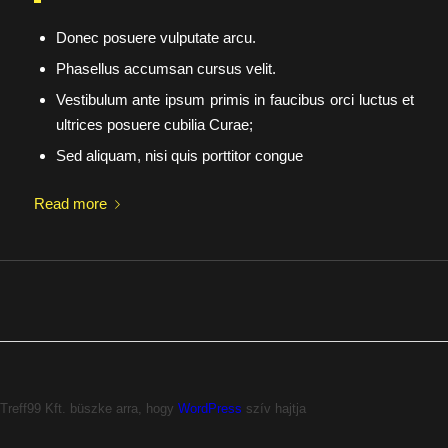
Donec posuere vulputate arcu.
Phasellus accumsan cursus velit.
Vestibulum ante ipsum primis in faucibus orci luctus et
ultrices posuere cubilia Curae;
Sed aliquam, nisi quis porttitor congue
Read more
Treff99 Kft. büszke arra, hogy
WordPress
szív hajtja