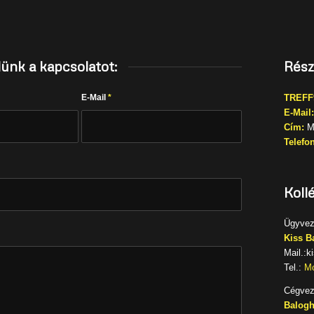
lünk a kapcsolatot:
Rész
E-Mail
*
TREFF9
E-Mail:
Cím:
Ma
Telefon
Koll
Ügyvez
Kiss B
Mail.:k
Tel.:
Mo
Cégvez
Balogh