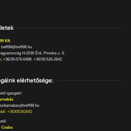
letek
9 Kft.
treff99@treff99.hu
gyarország H-2030 Érd, Piroska u. 6.
:
+36/30-076-6498; +36/30-526-2642
égáink elérhetősége:
ető igazgató:
arnabás
issbarnabas@treff99.hu
bil: +36305262642
ető:
 Csaba