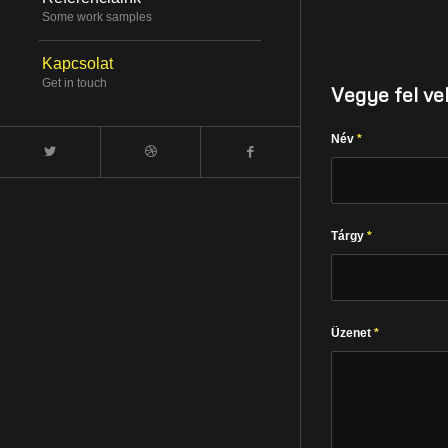
Some work samples
Kapcsolat
Get in touch
Vegye fel ve
Név
*
Tárgy
*
Üzenet
*