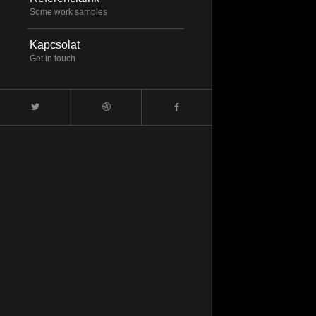
Some work samples
Kapcsolat
Get in touch