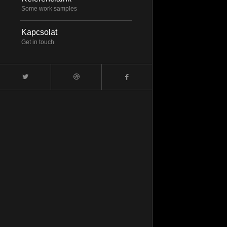
Some work samples
Kapcsolat
Get in touch